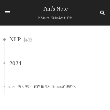
Tim's Note
个人的公开笔记本与讨论组
首页
NLP
标签
关于
归档
394
分类
12
2024
标签
1
友链
粘贴板
深入浅出: 词向量与Softmax加速优化
03-23