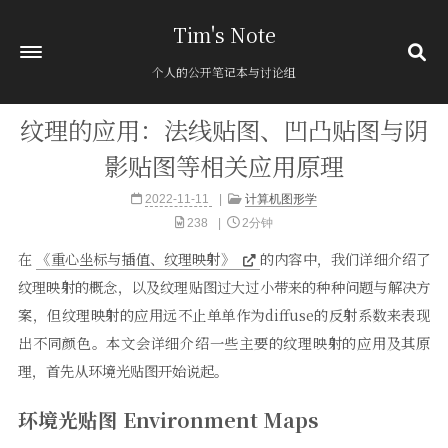
Tim's Note
个人的公开笔记本与讨论组
纹理的应用：法线贴图、凹凸贴图与阴
首页
影贴图等相关应用原理
关于
2022-11-11
计算机图形学
归档
394
238
2分钟
分类
12
在
《重心坐标与插值、纹理映射》
的内容中，我们详细介绍了
标签
1
纹理映射的概念，以及纹理贴图过大过小带来的种种问题与解决方
友链
案，但纹理映射的应用远不止单单作为diffuse的反射系数来表现
粘贴板
出不同颜色。本文会详细介绍一些主要的纹理映射的应用及其原
理，首先从环境光贴图开始说起。
环境光贴图 Environment Maps