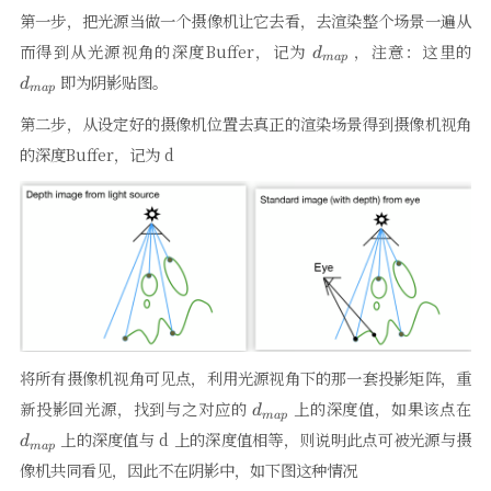
第一步，把光源当做一个摄像机让它去看，去渲染整个场景一遍从
d_{map}
d
而得到从光源视角的深度Buffer，记为
，注意：这里的
d
ma
p
即为阴影贴图。
d
ma
p
第二步，从设定好的摄像机位置去真正的渲染场景得到摄像机视角
的深度Buffer，记为 d
将所有摄像机视角可见点，利用光源视角下的那一套投影矩阵，重
d_{map}
d
新投影回光源，找到与之对应的
上的深度值，如果该点在
d
ma
p
上的深度值与 d 上的深度值相等，则说明此点可被光源与摄
d
ma
p
像机共同看见，因此不在阴影中，如下图这种情况