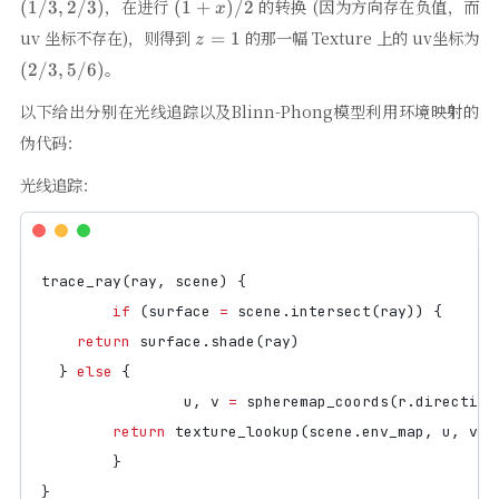
(1+x)
，在进行
的转换 (因为方向存在负值，而
(
1/3
,
2/3
)
(
1
+
)
/2
x
/2
z
uv 坐标不存在)，则得到
的那一幅 Texture 上的 uv坐标为
=
1
z
=
(2/3,
。
(
2/3
,
5/6
)
1
5/6)
以下给出分别在光线追踪以及Blinn-Phong模型利用环境映射的
伪代码：
光线追踪：
trace_ray
(
ray
,
scene
)
{
if
(
surface
=
scene
.
intersect
(
ray
))
{
return
surface
.
shade
(
ray
)
}
else
{
u
,
v
=
spheremap_coords
(
r
.
direction
return
texture_lookup
(
scene
.
env_map
,
u
,
v
)
}
}