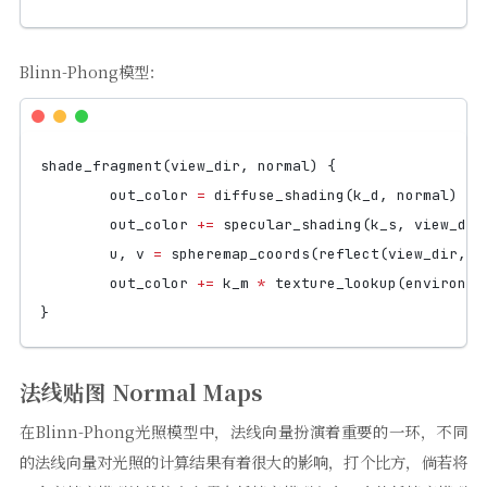
Blinn-Phong模型：
shade_fragment
(
view_dir
,
normal
)
{
out_color
=
diffuse_shading
(
k_d
,
normal
)
out_color
+=
specular_shading
(
k_s
,
view_dir
u
,
v
=
spheremap_coords
(
reflect
(
view_dir
,
n
out_color
+=
k_m
*
texture_lookup
(
environme
}
法线贴图 Normal Maps
在Blinn-Phong光照模型中，法线向量扮演着重要的一环，不同
的法线向量对光照的计算结果有着很大的影响，打个比方，倘若将