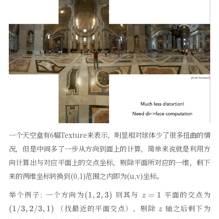
一个天空盒有6幅Texture来表示，明显相对球体少了很多扭曲的情
况，但是中间多了一步从方向到面上的计算，简单来说就是利用方
向计算出与对应平面上的交点坐标，剔除平面所对应的一维，剩下
来的两维坐标转换到(0,1)范围之内即为(u,v)坐标。
(1,
z
(1
举个例子: 一个方向为
则其与
平面的交点为
(
1
,
2
,
3
)
=
1
z
2,
=
2/
z
(1
（找最近的平面交点），剔除
轴之后剩下为
(
1/3
,
2/3
,
1
)
z
3)
1
1)
2/