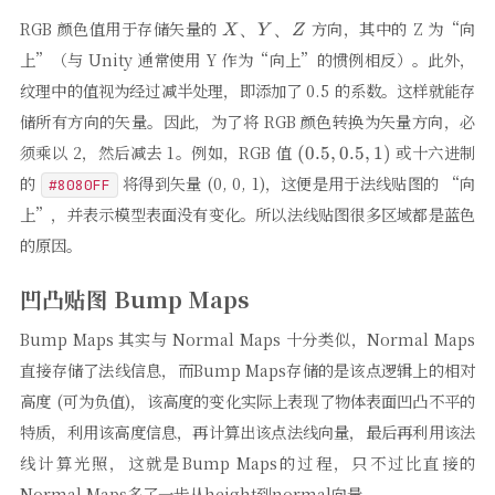
X、
RGB 颜色值用于存储矢量的
方向，其中的 Z 为“向
、
、
X
Y
Z
Y、
上”（与 Unity 通常使用 Y 作为“向上”的惯例相反）。此外，
Z
纹理中的值视为经过减半处理，即添加了 0.5 的系数。这样就能存
储所有方向的矢量。因此，为了将 RGB 颜色转换为矢量方向，必
(0.5,
须乘以 2，然后减去 1。例如，RGB 值
或十六进制
(
0.5
,
0.5
,
1
)
0.5,
的
将得到矢量 (0, 0, 1)，这便是用于法线贴图的 “向
#8080FF
1)
上”，并表示模型表面没有变化。所以法线贴图很多区域都是蓝色
的原因。
凹凸贴图 Bump Maps
Bump Maps 其实与 Normal Maps 十分类似，Normal Maps
直接存储了法线信息，而Bump Maps存储的是该点逻辑上的相对
高度 (可为负值)，该高度的变化实际上表现了物体表面凹凸不平的
特质，利用该高度信息，再计算出该点法线向量，最后再利用该法
线计算光照，这就是Bump Maps的过程，只不过比直接的
Normal Maps多了一步从height到normal向量。