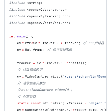
#include
<string>
#include
<opencv2/opencv.hpp>
#include
<opencv2/tracking.hpp>
#include
<opencv2/core/ocl.hpp>
int
main
()
{
cv
::
Ptr
<
cv
::
TrackerKCF
>
tracker
;
cv
::
Mat
frame
;
tracker
=
cv
::
TrackerKCF
::
create
();
cv
::
VideoCapture
video
(
"/Users/zchanglin/Downlo
static
const
std
::
string
kWinName
=
"object tra
cv
::
namedWindow
(
kWinName
,
cv
::
WINDOW_AUTOSIZE
);