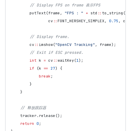
putText
(
frame
,
"FPS : "
+
std
::
to_string
(
in
cv
::
FONT_HERSHEY_SIMPLEX
,
0.75
,
cv
:
cv
::
imshow
(
"OpenCV Tracking"
,
frame
);
int
k
=
cv
::
waitKey
(
1
);
if
(
k
==
27
)
{
break
;
}
}
tracker
.
release
();
return
0
;