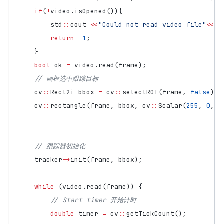
if
(
!
video
.
isOpened
()){
std
::
cout
<<
"Could not read video file"
<<
s
return
-
1
;
}
bool
ok
=
video
.
read
(
frame
);
cv
::
Rect2i
bbox
=
cv
::
selectROI
(
frame
,
false
);
cv
::
rectangle
(
frame
,
bbox
,
cv
::
Scalar
(
255
,
0
,
0
tracker
->
init
(
frame
,
bbox
);
while
(
video
.
read
(
frame
))
{
double
timer
=
cv
::
getTickCount
();