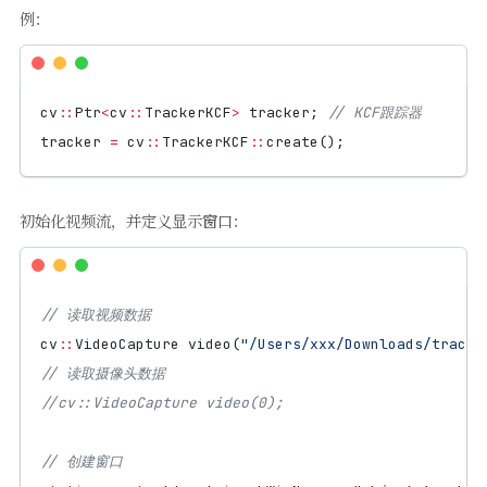
例：
cv
::
Ptr
<
cv
::
TrackerKCF
>
tracker
;
tracker
=
cv
::
TrackerKCF
::
create
();
初始化视频流，并定义显示窗口：
cv
::
VideoCapture
video
(
"/Users/xxx/Downloads/tracke