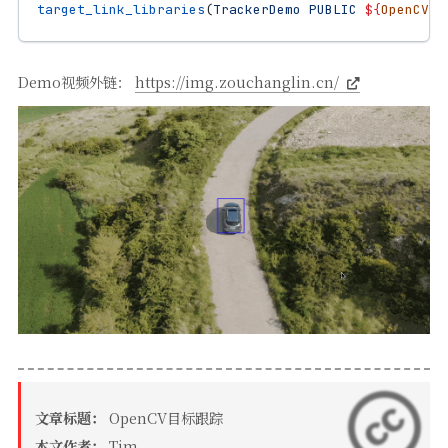
target_link_libraries
(
TrackerDemo
PUBLIC
${
OpenCV_L
Demo视频外链：
https://img.zouchanglin.cn/
文章标题：
OpenCV目标跟踪
本文作者：
Tim