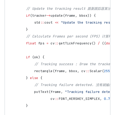
if
(
tracker
->
update
(
frame
,
bbox
))
{
std
::
cout
<<
"Update the tracking resul
}
float
fps
=
cv
::
getTickFrequency
()
/
((
doub
if
(
ok
)
{
rectangle
(
frame
,
bbox
,
cv
::
Scalar
(
255
,
}
else
{
putText
(
frame
,
"Tracking failure detect
cv
::
FONT_HERSHEY_SIMPLEX
,
0.75
,
}