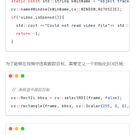
static
const
std
::
string
kWinName
=
"object trackin
cv
::
namedWindow
(
kWinName
,
cv
::
WINDOW_AUTOSIZE
);
if
(
!
video
.
isOpened
()){
std
::
cout
<<
"Could not read video file"
<<
std
::
en
return
-
1
;
}
为了能够在视频中选取跟踪目标，需要定义一个初始化ROI区域：
cv
::
Rect2i
bbox
=
cv
::
selectROI
(
frame
,
false
);
cv
::
rectangle
(
frame
,
bbox
,
cv
::
Scalar
(
255
,
0
,
0
),
2