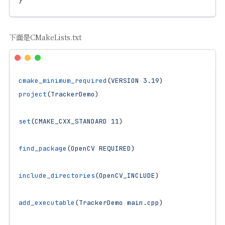
}
下面是CMakeLists.txt
cmake_minimum_required
(
VERSION
3.19
)
project
(
TrackerDemo
)
set
(
CMAKE_CXX_STANDARD
11
)
find_package
(
OpenCV
REQUIRED
)
include_directories
(
OpenCV_INCLUDE
)
add_executable
(
TrackerDemo
main.cpp
)