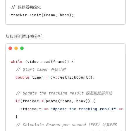
从视频流循环帧分析：
while
(
video
.
read
(
frame
))
{
double
timer
=
cv
::
getTickCount
();
if
(
tracker
->
update
(
frame
,
bbox
))
{
std
::
cout
<<
"Update the tracking result"
<<
st
}