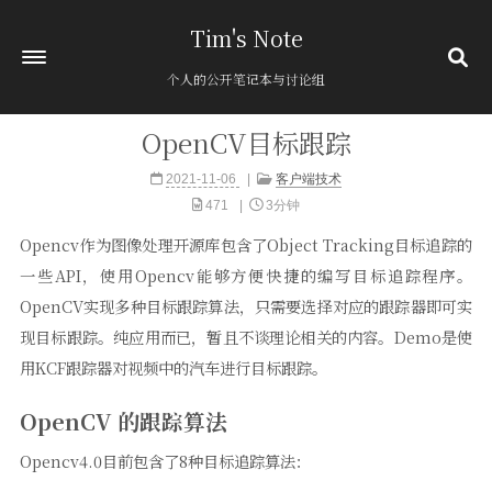
Tim's Note
个人的公开笔记本与讨论组
OpenCV目标跟踪
首页
2021-11-06
客户端技术
关于
471
3分钟
归档
394
Opencv作为图像处理开源库包含了Object Tracking目标追踪的
分类
12
一些API，使用Opencv能够方便快捷的编写目标追踪程序。
标签
1
OpenCV实现多种目标跟踪算法，只需要选择对应的跟踪器即可实
友链
现目标跟踪。纯应用而已，暂且不谈理论相关的内容。Demo是使
用KCF跟踪器对视频中的汽车进行目标跟踪。
粘贴板
OpenCV 的跟踪算法
Opencv4.0目前包含了8种目标追踪算法：