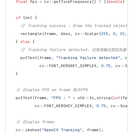
float
fps
=
cv
::
getTickFrequency
()
/
((
double
)
cv
if
(
ok
)
{
rectangle
(
frame
,
bbox
,
cv
::
Scalar
(
255
,
0
,
0
),
2
}
else
{
putText
(
frame
,
"Tracking failure detected"
,
cv
:
cv
::
FONT_HERSHEY_SIMPLEX
,
0.75
,
cv
::
Sca
}
putText
(
frame
,
"FPS : "
+
std
::
to_string
(
int
(
fps
)
cv
::
FONT_HERSHEY_SIMPLEX
,
0.75
,
cv
::
Scala
cv
::
imshow
(
"OpenCV Tracking"
,
frame
);