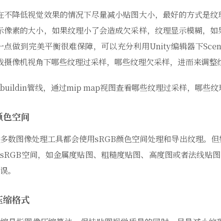
在不降低视觉效果的情况下尽量减小贴图大小，最好的方式是纹
示像素的大小，如果纹理小了会造成欠采样，纹理显示模糊，如
一点做到完美平衡很难保障，可以充分利用Unity编辑器下SceneVi
戏摄像机视角下哪些纹理过采样，哪些纹理欠采样，进而来调整
buildin管线，通过mip map视图查看哪些纹理过采样，哪些
颜色空间
多数图像处理工具都会使用sRGB颜色空间处理和导出纹理。
sRGB空间，如金属度贴图、粗糙度贴图、高度图或者法线贴图
误。
压缩格式