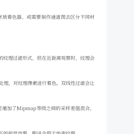
材质着色器，或需要制作通道图去区分不同材
计算量最小的纹理过滤形式，但在近距离观察时，纹理会
并插值化处理，对纹理像素进行着色。双线性过滤会让
分外，还增加了Mipmap等级之间的采样差值混合，
倾斜角度下的视觉效果，跟适合用于地表纹理。