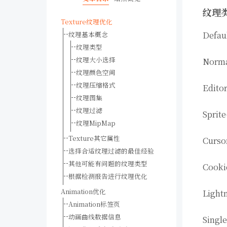
纹理
Texture纹理优化
Def
纹理基本概念
纹理类型
纹理大小选择
Nor
纹理颜色空间
纹理压缩格式
Edit
纹理图集
纹理过滤
Spri
纹理MipMap
Texture其它属性
Cur
选择合适纹理过滤的最佳经验
其他可能有问题的纹理类型
Coo
根据检测报告进行纹理优化
Animation优化
Lig
Animation标签页
动画曲线数据信息
Sin