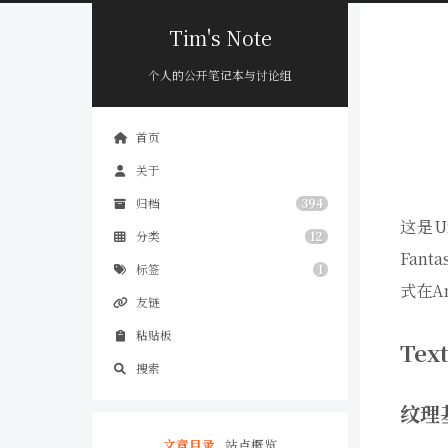
Tim's Note
个人的公开笔记本与讨论组
首页
关于
归档
394
这是U
分类
12
Fan
标签
1
式在A
友链
粘贴板
Tex
搜索
纹理
文章目录
站点概览