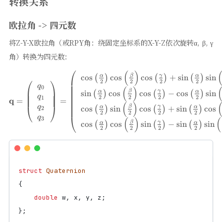
转换关系
欧拉角 -> 四元数
将Z-Y-X欧拉角（或RPY角：绕固定坐标系的X-Y-Z依次旋转α, β, γ
角）转换为四元数：
⎛
(
)
\mathbf{q}=\left(\begin{arra
β
γ
c
o
s
c
o
s
c
o
s
+
s
i
n
s
i
n
α
α
(
)
(
)
(
)
⎛
⎞
2
2
2
2
q
0
(
)
β
γ
s
i
n
c
o
s
c
o
s
−
c
o
s
s
i
n
α
α
(
)
(
)
(
)
q
2
2
2
2
1
q
=
=
(
)
⎝
⎠
q
β
γ
c
o
s
s
i
n
c
o
s
+
s
i
n
c
o
s
α
α
(
)
(
)
(
)
2
2
2
2
2
⎝
q
3
(
)
(
β
γ
c
o
s
c
o
s
s
i
n
−
s
i
n
s
i
n
α
α
(
)
(
)
(
)
2
2
2
2
struct
Quaternion
{
double
w
,
x
,
y
,
z
;
};