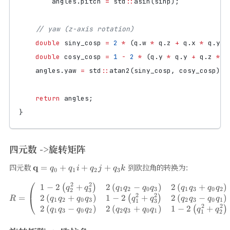
angles
.
pitch
=
std
::
asin
(
sinp
);
double
siny_cosp
=
2
*
(
q
.
w
*
q
.
z
+
q
.
x
*
q
.
y
);
double
cosy_cosp
=
1
-
2
*
(
q
.
y
*
q
.
y
+
q
.
z
*
q
angles
.
yaw
=
std
::
atan2
(
siny_cosp
,
cosy_cosp
);
return
angles
;
}
四元数 ->旋转矩阵
\mathbf{q}=q_{0}+q_{1}
四元数
q
到欧拉角的转换为：
=
+
+
+
q
q
i
q
j
q
k
0
1
2
3
i+q_{2} j+q_{3} k
⎛
2
2
1
−
2
+
2
(
−
)
2
(
+
)
R=\left(\begin{array}{lll} 
(
)
q
q
q
q
q
q
q
q
q
q
1
2
0
3
1
3
0
2
2
3
2
2
2
(
+
)
1
−
2
+
2
(
−
)
=
(
)
⎝
q
q
q
q
q
q
q
q
q
q
R
1
2
0
3
2
3
0
1
1
3
2
2
2
(
−
)
2
(
+
)
1
−
2
+
(
)
q
q
q
q
q
q
q
q
q
q
1
3
0
2
2
3
0
1
1
2