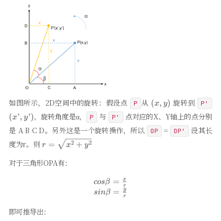
(x,
(x
如图所示，2D空间中的旋转：假设点
从
旋转到
(
,
)
P
P'
x
y
y)
y’
，旋转角度是α，
与
点对应的X、Y轴上的点分别
(
’
,
’
)
P
P'
x
y
是 A B C D。另外这是一个旋转操作，所以
=
设其长
OP
OP'
r=\sqrt{x^{2}+y^{2}}
度为r。则
2
2
=
+
r
x
y
对于三角形OPA有：
=
x
\begin{matrix} cos\beta=\fr
cos
β
r
y
=
s
in
β
r
即可推导出：