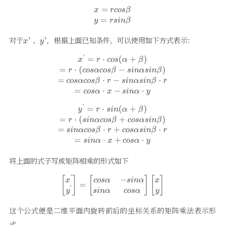
=
\begin{matrix} x=rcos\beta 
x
rcos
β
=
y
rs
in
β
x’
y’
对于
、
，根据上面已知条件，可以使用如下方式表示：
’
’
x
y
’
=
⋅
(
+
)
\begin{matrix} x^{’}=r\cdot 
x
r
cos
α
β
=
⋅
(
−
)
r
cos
α
cos
β
s
in
α
s
in
β
=
⋅
−
⋅
cos
α
cos
β
r
s
in
α
s
in
β
r
=
⋅
−
⋅
cos
α
x
s
in
α
y
’
=
⋅
(
+
)
\begin{matrix} y^{’}=r\cdot 
y
r
s
in
α
β
=
⋅
(
+
)
r
s
in
α
cos
β
cos
α
s
in
β
=
⋅
+
⋅
s
in
α
cos
β
r
cos
α
s
in
β
r
=
⋅
+
⋅
s
in
α
x
cos
α
y
将上面的式子写成矩阵相乘的形式如下
’
−
\left[\begin{matrix} x^{’}\\
[
]
[
]
[
]
x
cos
α
s
in
α
x
=
’
s
in
α
cos
α
y
y
这个公式便是二维平面内旋转前后的坐标关系的矩阵乘法表示形
式。