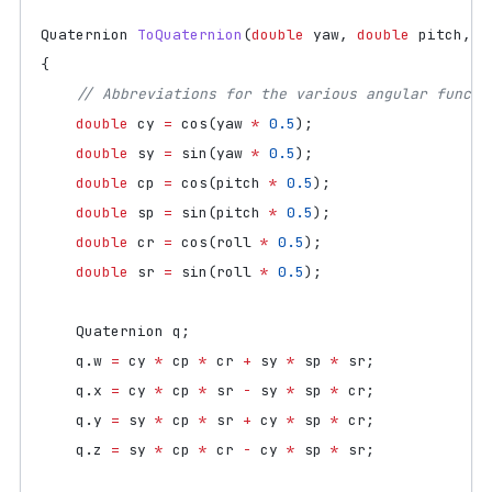
Quaternion
ToQuaternion
(
double
yaw
,
double
pitch
,
d
{
double
cy
=
cos
(
yaw
*
0.5
);
double
sy
=
sin
(
yaw
*
0.5
);
double
cp
=
cos
(
pitch
*
0.5
);
double
sp
=
sin
(
pitch
*
0.5
);
double
cr
=
cos
(
roll
*
0.5
);
double
sr
=
sin
(
roll
*
0.5
);
Quaternion
q
;
q
.
w
=
cy
*
cp
*
cr
+
sy
*
sp
*
sr
;
q
.
x
=
cy
*
cp
*
sr
-
sy
*
sp
*
cr
;
q
.
y
=
sy
*
cp
*
sr
+
cy
*
sp
*
cr
;
q
.
z
=
sy
*
cp
*
cr
-
cy
*
sp
*
sr
;