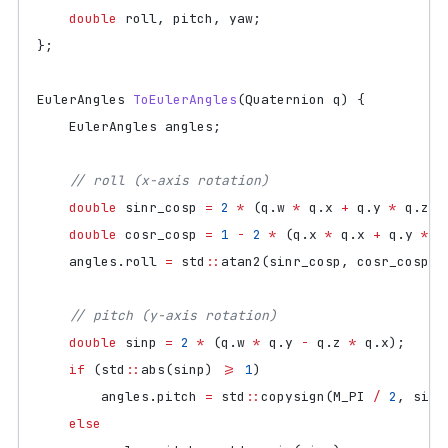
double
roll
,
pitch
,
yaw
;
};
EulerAngles
ToEulerAngles
(
Quaternion
q
)
{
EulerAngles
angles
;
double
sinr_cosp
=
2
*
(
q
.
w
*
q
.
x
+
q
.
y
*
q
.
z
);
double
cosr_cosp
=
1
-
2
*
(
q
.
x
*
q
.
x
+
q
.
y
*
q
angles
.
roll
=
std
::
atan2
(
sinr_cosp
,
cosr_cosp
);
double
sinp
=
2
*
(
q
.
w
*
q
.
y
-
q
.
z
*
q
.
x
);
if
(
std
::
abs
(
sinp
)
>=
1
)
angles
.
pitch
=
std
::
copysign
(
M_PI
/
2
,
sinp
else