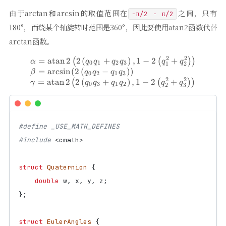
由于arctan和arcsin的取值范围在
之间，只有
−π/2 - π/2
180°，而绕某个轴旋转时范围是360°，因此要使用atan2函数代替
arctan函数。
2
2
=
atan
2
2
(
+
)
,
1
−
2
+
\begin{array}{l} \alpha=\op
(
(
)
)
α
q
q
q
q
q
q
0
1
2
3
1
2
=
a
r
c
s
i
n
(
2
(
−
)
)
β
q
q
q
q
0
2
1
3
2
2
=
atan
2
2
(
+
)
,
1
−
2
+
(
(
)
)
γ
q
q
q
q
q
q
0
3
1
2
2
3
#include
<cmath>
struct
Quaternion
{
double
w
,
x
,
y
,
z
;
};
struct
EulerAngles
{