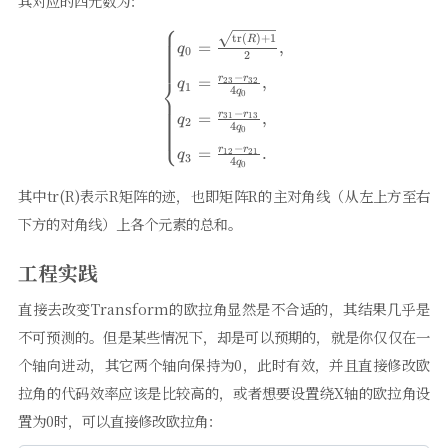
其对应的四元数为：
⎧
\begin{cases} q_{0} = \frac
tr
(
)
+
1
R
=
,
q
0
2
−
r
r
=
,
⎨
23
32
q
1
4
q
0
−
r
r
=
,
31
13
q
2
4
q
⎩
0
−
r
r
=
.
12
21
q
3
4
q
0
其中tr(R)表示R矩阵的迹，也即矩阵R的主对角线（从左上方至右
下方的对角线）上各个元素的总和。
工程实践
直接去改变Transform的欧拉角显然是不合适的，其结果几乎是
不可预测的。但是某些情况下，却是可以预期的，就是你仅仅在一
个轴向进动，其它两个轴向保持为0，此时有效，并且直接修改欧
拉角的代码效率应该是比较高的，或者想要设置绕X轴的欧拉角设
置为0时，可以直接修改欧拉角：