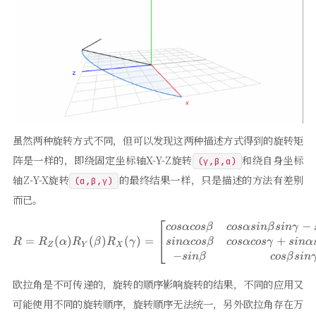
虽然两种旋转方式不同，但可以发现这两种描述方式得到的旋转矩
阵是一样的，即绕固定坐标轴X-Y-Z旋转
和绕自身坐标
(γ,β,α)
轴Z-Y-X旋转
的最终结果一样，只是描述的方法有差别
(α,β,γ)
而已。
⎡
−
R = R_{Z}(\alpha)R_{Y}(\bet
cos
α
cos
β
cos
α
s
in
β
s
inγ
+
=
(
)
(
)
(
)
=
⎣
s
in
α
cos
β
cos
α
cos
γ
s
in
α
R
R
α
R
β
R
γ
Z
Y
X
−
s
in
β
cos
β
s
in
欧拉角是不可传递的，旋转的顺序影响旋转的结果，不同的应用又
可能使用不同的旋转顺序，旋转顺序无法统一，另外欧拉角存在万