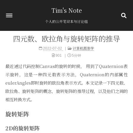
Tim's Note
个人的公开笔记本与讨论组
四元数、欧拉角与旋转矩阵的推导
首页
2022-07-02
计算机图形学
关于
901
5分钟
归档
394
最近通过代码控制Canvas的旋转的时候， 用到了Quaternion表
分类
12
示旋转，这是一种四元数表示方法，Quaternion的内部属性
标签
1
eulerAngles即时旋转的欧拉角表示方式。本文记录一下四元数、
友链
欧拉角、旋转矩阵的概念，旋转矩阵的推导过程，以及他们之间的
相互转换方式。
粘贴板
旋转矩阵
2D的旋转矩阵