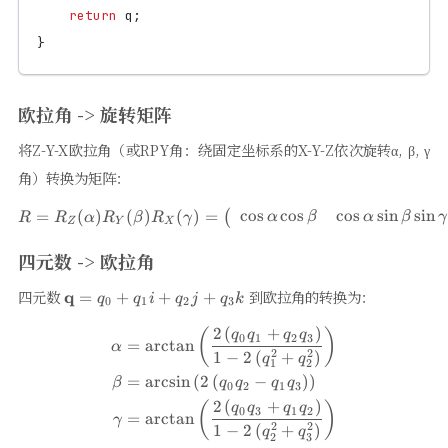
return
q
;
}
欧拉角 -> 旋转矩阵
将Z-Y-X欧拉角（或RPY角：绕固定坐标系的X-Y-Z依次旋转α, β, γ
角）转换为矩阵：
c
o
s
c
o
s
c
o
s
s
i
n
s
i
n
=
(
)
(
)
(
)
=
R=R_{Z}(\alpha) R_{Y}(\beta
(
α
β
α
β
γ
R
R
α
R
β
R
γ
Z
Y
X
四元数 -> 欧拉角
\mathbf{q}=q_{0}+q_{1}
四元数
q
到欧拉角的转换为：
=
+
+
+
q
q
i
q
j
q
k
0
1
2
3
i+q_{2} j+q_{3} k
2
(
+
)
\begin{aligned} \alpha &=\a
(
)
q
q
q
q
0
1
2
3
=
a
r
c
t
a
n
α
2
2
1
−
2
(
+
)
q
q
1
2
=
a
r
c
s
i
n
(
2
(
−
)
)
β
q
q
q
q
0
2
1
3
2
(
+
)
(
)
q
q
q
q
0
3
1
2
=
a
r
c
t
a
n
γ
2
2
1
−
2
(
+
)
q
q
2
3