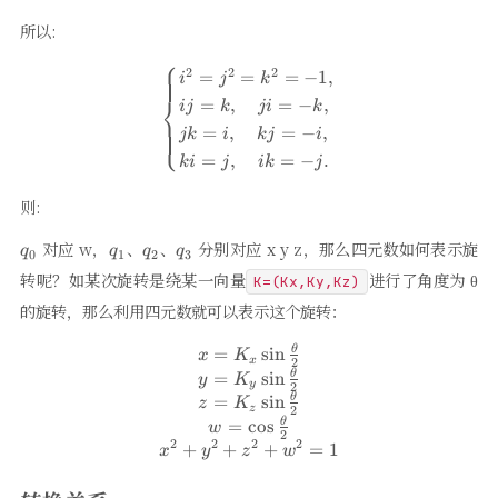
所以:
⎧
\begin{cases} i^{2}=j^{2}=k^
2
2
2
=
=
=
−
1
,
i
j
k
⎨
=
,
=
−
,
ij
k
ji
k
⎩
=
,
=
−
,
jk
i
kj
i
=
,
=
−
.
ki
j
ik
j
则:
q_{0}
q_{1}
q_{2}
q_{3}
对应 w，
、
、
分别对应 x y z，那么四元数如何表示旋
q
q
q
q
0
1
2
3
转呢？如某次旋转是绕某一向量
进行了角度为 θ
K=(Kx,Ky,Kz)
的旋转，那么利用四元数就可以表示这个旋转：
\begin{array}{c} x=K_{x} \
=
s
i
n
θ
x
K
x
2
=
s
i
n
θ
y
K
y
2
=
s
i
n
θ
z
K
z
2
=
c
o
s
θ
w
2
2
2
2
2
+
+
+
=
1
x
y
z
w