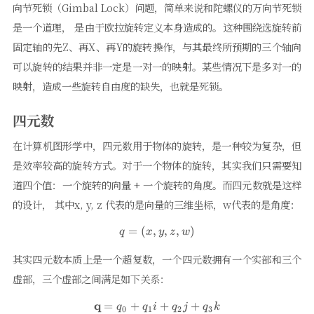
向节死锁（Gimbal Lock）问题，简单来说和陀螺仪的万向节死锁
是一个道理， 是由于欧拉旋转定义本身造成的。这种围绕选旋转前
固定轴的先Z、再X、再Y的旋转操作，与其最终所预期的三个轴向
可以旋转的结果并非一定是一对一的映射。某些情况下是多对一的
映射，造成一些旋转自由度的缺失，也就是死锁。
四元数
在计算机图形学中，四元数用于物体的旋转，是一种较为复杂，但
是效率较高的旋转方式。对于一个物体的旋转，其实我们只需要知
道四个值：一个旋转的向量 + 一个旋转的角度。而四元数就是这样
的设计， 其中x, y, z 代表的是向量的三维坐标，w代表的是角度：
=
(
,
q=(x, y, z, w)
,
,
)
q
x
y
z
w
其实四元数本质上是一个超复数，一个四元数拥有一个实部和三个
虚部，三个虚部之间满足如下关系：
q
\mathbf{q}=q_{0}+q_{1} i+
=
+
+
+
q
q
i
q
j
q
k
0
1
2
3