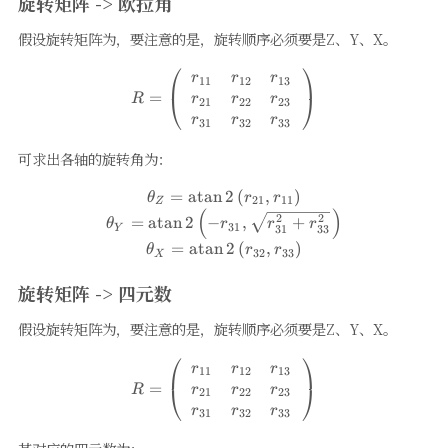
旋转矩阵 -> 欧拉角
假设旋转矩阵为，要注意的是，旋转顺序必须要是Z、Y、X。
⎛
⎞
R=\left(\begin{array}{lll} 
r
r
r
11
12
13
=
⎝
⎠
r
r
r
R
21
22
23
r
r
r
31
32
33
可求出各轴的旋转角为：
=
atan
2
(
,
)
\begin{array}{c} \theta_{Z}
θ
r
r
21
11
Z
(
)
2
2
=
atan
2
−
,
+
θ
r
r
r
31
Y
31
33
=
atan
2
(
,
)
θ
r
r
32
33
X
旋转矩阵 -> 四元数
假设旋转矩阵为，要注意的是，旋转顺序必须要是Z、Y、X。
⎛
⎞
R=\left(\begin{array}{lll} 
r
r
r
11
12
13
=
⎝
⎠
r
r
r
R
21
22
23
r
r
r
31
32
33