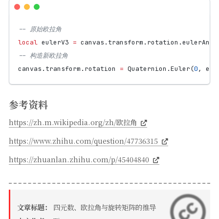
-- 原始欧拉角
local
eulerV3
=
canvas.transform
.
rotation.eulerAngl
-- 构造新欧拉角
canvas.transform
.
rotation
=
Quaternion.Euler
(
0
,
eul
参考资料
https://zh.m.wikipedia.org/zh/欧拉角
https://www.zhihu.com/question/47736315
https://zhuanlan.zhihu.com/p/45404840
文章标题：
四元数、欧拉角与旋转矩阵的推导