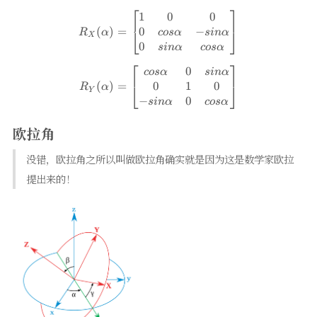
⎡
⎤
1
0
0
R_{X}(\alpha)=\left[\begin{m
0
−
(
)
=
⎣
⎦
cos
α
s
in
α
R
α
X
0
s
in
α
cos
α
⎡
⎤
0
R_{Y}(\alpha)=\left[\begin{m
cos
α
s
in
α
0
1
0
(
)
=
⎣
⎦
R
α
Y
−
0
s
in
α
cos
α
欧拉角
没错，欧拉角之所以叫做欧拉角确实就是因为这是数学家欧拉
提出来的！