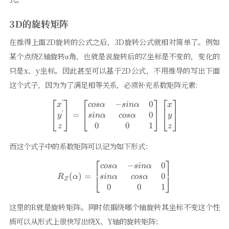
3D的旋转矩阵
在推得上面2D旋转的公式之后，3D旋转公式就相对简单了。例如
某个点绕Z轴旋转α角，也就是说旋转后的Z坐标是不变的，变化的
只是x、y坐标。因此甚至可以基于2D公式，不用推导的写出下面
这个式子，因为为了满足相等关系，必须补充系数矩阵元素:
⎡
⎤
⎡
⎤
⎡
⎤
’
−
0
\left[\begin{matrix} x^{’}\\
x
cos
α
s
in
α
x
’
0
=
⎣
⎦
⎣
⎦
⎣
⎦
s
in
α
cos
α
y
y
0
0
1
z
z
而这个式子中的系数矩阵可以记为如下形式：
⎡
⎤
−
0
R_{Z}(\alpha)=\left[\begin{m
cos
α
s
in
α
0
(
)
=
⎣
⎦
s
in
α
cos
α
R
α
Z
0
0
1
这里的R就是旋转矩阵。同时依据绕哪个轴旋转其坐标不变这个性
质可以从形式上很快写出绕X、Y轴的旋转矩阵：