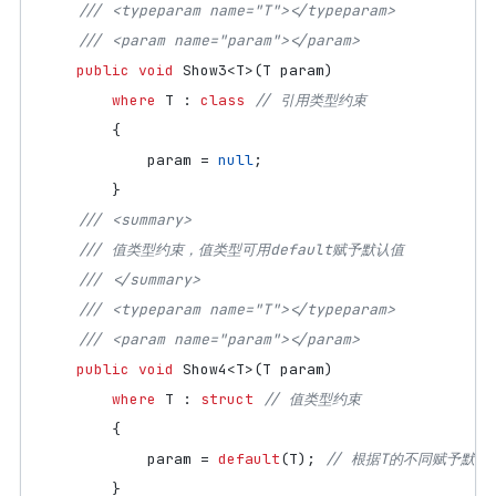
/// <typeparam name="T"></typeparam>
/// <param name="param"></param>
public
void
Show3
<
T
>(
T
param
)
where
T
:
class
// 引用类型约束
{
param
=
null
;
}
/// <summary>
/// 值类型约束，值类型可用default赋予默认值
/// </summary>
/// <typeparam name="T"></typeparam>
/// <param name="param"></param>
public
void
Show4
<
T
>(
T
param
)
where
T
:
struct
// 值类型约束
{
param
=
default
(
T
);
// 根据T的不同赋予默认
}