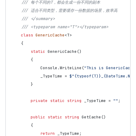
/// 每个不同的T，都会生成一份不同的副本
/// 适合不同类型，需要缓存一份数据的场景，效率高
/// </summary>
/// <typeparam name="T"></typeparam>
class
GenericCache
<
T
>
{
static
GenericCache
()
{
Console
.
WriteLine
(
"This is GenericCache
_TypeTime
=
$"{typeof(T)}_{DateTime.Now
}
private
static
string
_TypeTime
=
""
;
public
static
string
GetCache
()
{
return
_TypeTime
;