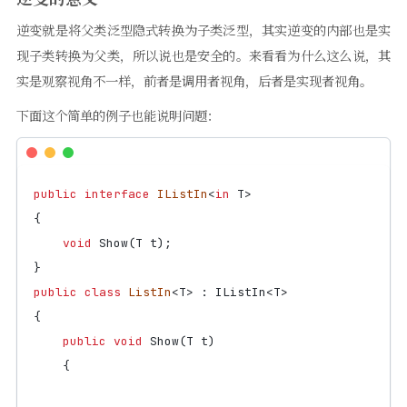
逆变就是将父类泛型隐式转换为子类泛型，其实逆变的内部也是实
现子类转换为父类，所以说也是安全的。来看看为什么这么说，其
实是观察视角不一样，前者是调用者视角，后者是实现者视角。
下面这个简单的例子也能说明问题：
public
interface
IListIn
<
in
T
>
{
void
Show
(
T
t
);
}
public
class
ListIn
<
T
>
:
IListIn
<
T
>
{
public
void
Show
(
T
t
)
{