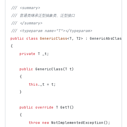
/// <summary>
/// 普通类继承泛型抽象类、泛型接口
/// </summary>
/// <typeparam name="T"></typeparam>
public
class
GenericClass
<
T
,
T2
>
:
GenericAbsClass
<
{
private
T
_t
;
public
GenericClass
(
T
t
)
{
this
.
_t
=
t
;
}
public
override
T
GetT
()
{
throw
new
NotImplementedException
();