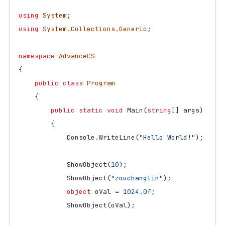
using
System
;
using
System.Collections.Generic
;
namespace
AdvanceCS
{
public
class
Program
{
public
static
void
Main
(
string
[]
args
)
{
Console
.
WriteLine
(
"Hello World!"
);
ShowObject
(
10
);
ShowObject
(
"zouchanglin"
);
object
oVal
=
1024.0f
;
ShowObject
(
oVal
);