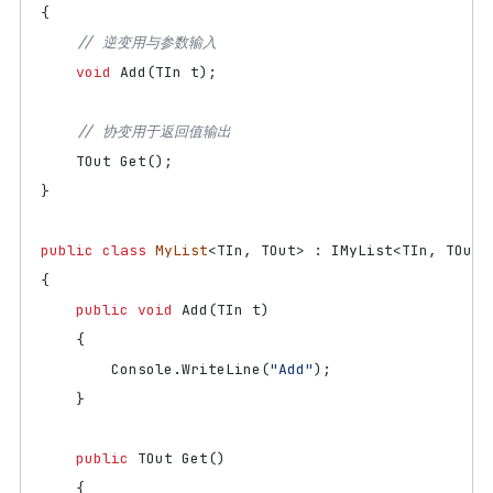
{
// 逆变用与参数输入
void
Add
(
TIn
t
);
// 协变用于返回值输出
TOut
Get
();
}
public
class
MyList
<
TIn
,
TOut
>
:
IMyList
<
TIn
,
TOut
>
{
public
void
Add
(
TIn
t
)
{
Console
.
WriteLine
(
"Add"
);
}
public
TOut
Get
()
{