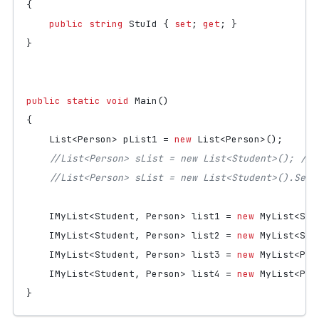
{
public
string
StuId
{
set
;
get
;
}
}
public
static
void
Main
()
{
List
<
Person
>
pList1
=
new
List
<
Person
>();
//List<Person> sList = new List<Student>(
//List<Person> sList = new List<Student>().Sele
IMyList
<
Student
,
Person
>
list1
=
new
MyList
<
Stu
IMyList
<
Student
,
Person
>
list2
=
new
MyList
<
Stu
IMyList
<
Student
,
Person
>
list3
=
new
MyList
<
Per
IMyList
<
Student
,
Person
>
list4
=
new
MyList
<
Per
}