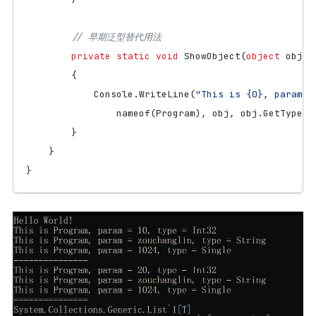
// 早期泛型替代用法
private
static
void
ShowObject
(
object
obj
)
{
Console
.
WriteLine
(
"This is {0}, param =
nameof
(
Program
),
obj
,
obj
.
GetType
()
}
}
}