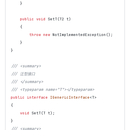
}
public
void
SetT
(
T2
t
)
{
throw
new
NotImplementedException
();
}
}
/// <summary>
/// 泛型接口
/// </summary>
/// <typeparam name="T"></typeparam>
public
interface
IGenericInterface
<
T
>
{
void
SetT
(
T
t
);
}
/// <summary>