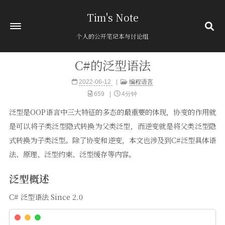
Tim's Note
个人的公开笔记本与讨论组
C#的泛型语法
首页
2022-06-12
编程语言
关于
659
4分钟
归档
394
泛型是OOP语言中三大特征的多态的最重要的体现，协变的作用就
分类
12
是可以将子类泛型隐式转换为父类泛型，而逆变就是将父类泛型隐
标签
1
式转换为子类泛型。除了协变和逆变，本文也涉及到C#泛型具体语
友链
法、原理、泛型约束、泛型缓存等内容。
粘贴板
泛型概述
C# 泛型语法 Since 2.0