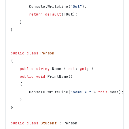
Console
.
WriteLine
(
"Get"
);
return
default
(
TOut
);
}
}
public
class
Person
{
public
string
Name
{
set
;
get
;
}
public
void
PrintName
()
{
Console
.
WriteLine
(
"name = "
+
this
.
Name
);
}
}
public
class
Student
:
Person