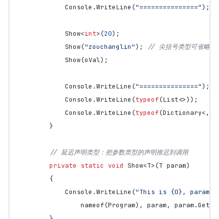
Console
.
WriteLine
(
"==============="
);
Show
<
int
>(
20
);
Show
(
"zouchanglin"
);
// 尖括号类型可省略
Show
(
oVal
);
Console
.
WriteLine
(
"==============="
);
Console
.
WriteLine
(
typeof
(
List
<>));
Console
.
WriteLine
(
typeof
(
Dictionary
<,>)
}
// 延迟声明类型：把参数类型的声明推迟到调用
private
static
void
Show
<
T
>(
T
param
)
{
Console
.
WriteLine
(
"This is {0}, param =
nameof
(
Program
),
param
,
param
.
GetTy
}