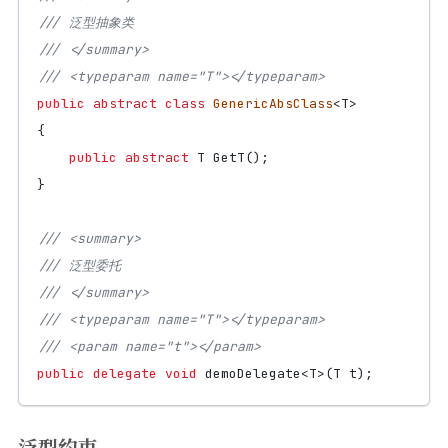
/// 泛型抽象类
/// </summary>
/// <typeparam name="T"></typeparam>
public
abstract
class
GenericAbsClass
<
T
>
{
public
abstract
T
GetT
();
}
/// <summary>
/// 泛型委托
/// </summary>
/// <typeparam name="T"></typeparam>
/// <param name="t"></param>
public
delegate
void
demoDelegate
<
T
>(
T
t
);
泛型约束