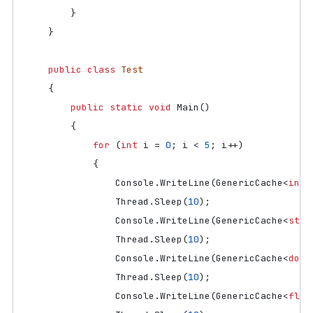
}
}
public
class
Test
{
public
static
void
Main
()
{
for
(
int
i
=
0
;
i
<
5
;
i
++)
{
Console
.
WriteLine
(
GenericCache
<
int
>
Thread
.
Sleep
(
10
);
Console
.
WriteLine
(
GenericCache
<
stri
Thread
.
Sleep
(
10
);
Console
.
WriteLine
(
GenericCache
<
doub
Thread
.
Sleep
(
10
);
Console
.
WriteLine
(
GenericCache
<
floa