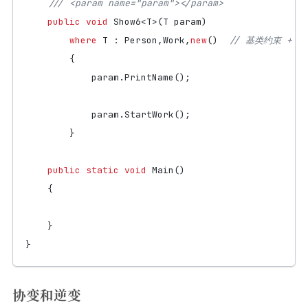
/// <param name="param"></param>
public
void
Show6
<
T
>(
T
param
)
where
T
:
Person
,
Work
,
new
()
// 基类约束 + 
{
param
.
PrintName
();
param
.
StartWork
();
}
public
static
void
Main
()
{
}
}
协变和逆变