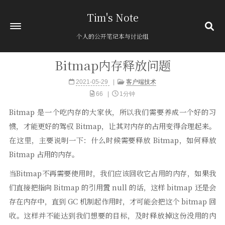
Tim's Note
个人的公开笔记本与讨论组
Bitmap内存释放问题
首页
2021-05-29
客户端技术
关于
66
1分钟
归档
394
Bitmap 是一个吃内存的大家伙，所以我们需要养成一个好的习
分类
12
惯，才能更好的驾驭 Bitmap，让其对内存的占用变得合理起来。
标签
1
在这里，主要说明一下：什么时候需要释放 Bitmap，如何释放
友链
Bitmap 占用的内存。
粘贴板
当Bitmap不再需要使用时，我们应该回收它占用的内存，如果我
们直接把指向 Bitmap 的引用置 null 的话，这样 bitmap 还是会
存在内存中，直到 GC 机制起作用时，才可能会把这个 bitmap 回
收。这样并不能达到我们想要的目标，及时释放掉这份没用的内