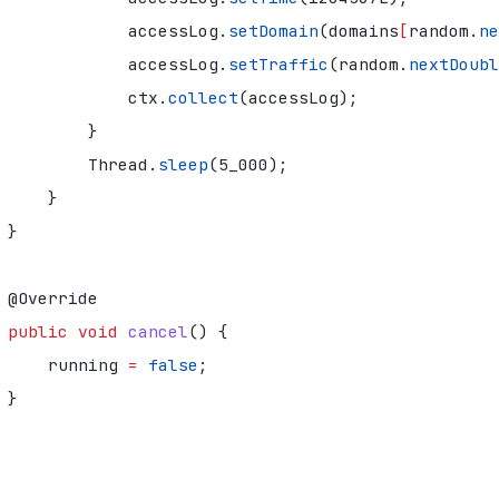
accessLog
.
setDomain
(
domains
[
random
.
ne
accessLog
.
setTraffic
(
random
.
nextDoubl
ctx
.
collect
(
accessLog
);
}
Thread
.
sleep
(
5_000
);
}
}
@Override
public
void
cancel
()
{
running
=
false
;
}