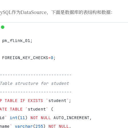
ySQL作为DataSource，下面是数据库的表结构和数据：
pk_flink_01
;
FOREIGN_KEY_CHECKS
=
0
;
P
TABLE
IF
EXISTS
`
student
`
;
ATE
TABLE
`
student
`
(
id
`
int
(
11
)
NOT
NULL
AUTO_INCREMENT
,
name
`
varchar
(
255
)
NOT
NULL
,