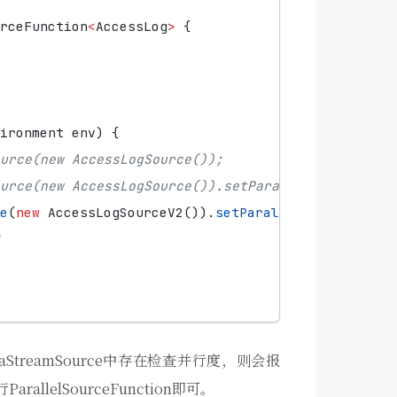
rceFunction
<
AccessLog
>
{
ironment
env
)
{
urce(new AccessLogSource());
Source(new AccessLogSource()).setParallelism(2);
e
(
new
AccessLogSourceV2
()).
setParallelism
(
2
);
aStreamSource中存在检查并行度，则会报
llelSourceFunction即可。