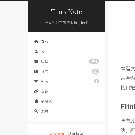
Tim's Note
个人的公开笔记本与讨论组
首页
关于
归档
394
本篇文
分类
12
常会遇
标签
1
接口把
友链
粘贴板
Fli
搜索
所有F
法，所
文章目录
站点概览