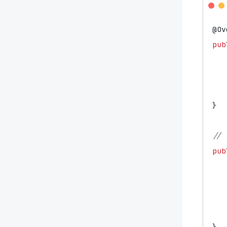
@Ov
pub
}
// 
pub
}