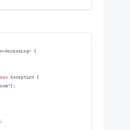
n
<
AccessLog
>
{
ows
Exception
{
com"
};
;