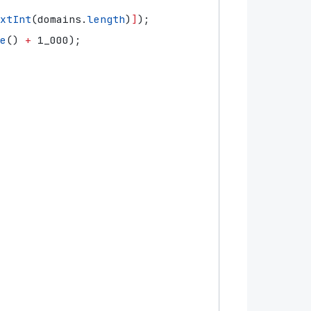
xtInt
(
domains
.
length
)
]
);
e
()
+
1_000
);