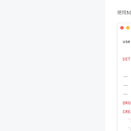
使用M
use
SET
DRO
CRE
`
`