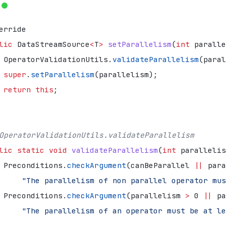
erride
lic
DataStreamSource
<
T
>
setParallelism
(
int
paralle
OperatorValidationUtils
.
validateParallelism
(
paral
super
.
setParallelism
(
parallelism
);
return
this
;
OperatorValidationUtils.validateParallelism
lic
static
void
validateParallelism
(
int
parallelis
Preconditions
.
checkArgument
(
canBeParallel
||
para
"The parallelism of non parallel operator mus
Preconditions
.
checkArgument
(
parallelism
>
0
||
pa
"The parallelism of an operator must be at le