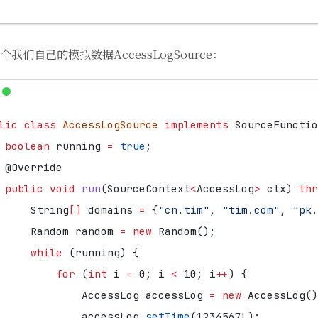
个我们自己的模拟数据AccessLogSource：
lic
class
AccessLogSource
implements
SourceFunctio
boolean
running
=
true
;
@Override
public
void
run
(
SourceContext
<
AccessLog
>
ctx
)
thr
String
[]
domains
=
{
"cn.tim"
,
"tim.com"
,
"pk.
Random
random
=
new
Random
();
while
(
running
)
{
for
(
int
i
=
0
;
i
<
10
;
i
++
)
{
AccessLog
accessLog
=
new
AccessLog
()
accessLog
.
setTime
(
1234567L
);