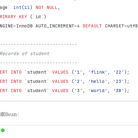
age
`
int
(
11
)
NOT
NULL
,
RIMARY
KEY
(
`
id
`
)
NGINE
=
InnoDB
AUTO_INCREMENT
=
4
DEFAULT
CHARSET
=
utf8
ERT
INTO
`
student
`
VALUES
(
'1'
,
'flink'
,
'22'
);
ERT
INTO
`
student
`
VALUES
(
'2'
,
'hello'
,
'23'
);
ERT
INTO
`
student
`
VALUES
(
'3'
,
'world'
,
'38'
);
据Bean：