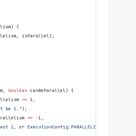
lism
)
{
lelism
,
isParallel
);
m
,
boolean
canBeParallel
)
{
llelism
==
1
,
t be 1."
);
rallelism
==
-
1
,
ast 1, or ExecutionConfig.PARALLELISM_DEFAULT (us