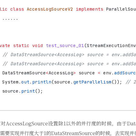
lic
class
AccessLogSourceV2
implements
ParallelSou
......
vate
static
void
test_source_01
(
StreamExecutionEnv
// DataStreamSource<AccessLog> source = env.addSo
// DataStreamSource<AccessLog> source = env.add
DataStreamSource
<
AccessLog
>
source
=
env
.
addSourc
System
.
out
.
println
(
source
.
getParallelism
());
// 2
source
.
print
();
对AccessLogSource设置除1以外的并行度的时候，由于Dat
要实现并行度大于1的DataStreamSource的时候，去实现并行Para