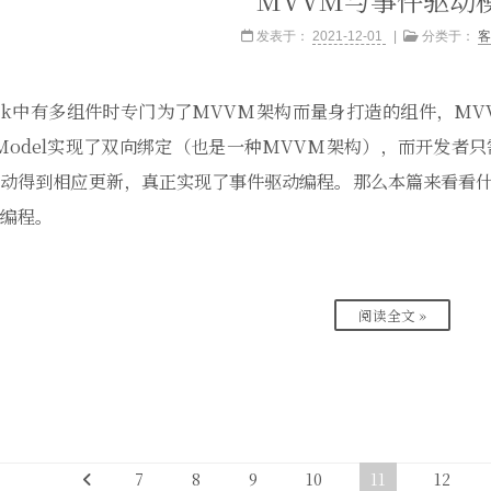
发表于：
2021-12-01
分类于：
客
pack中有多组件时专门为了MVVM架构而量身打造的组件，MVV
wModel实现了双向绑定（也是一种MVVM架构），而开发者只
动得到相应更新，真正实现了事件驱动编程。那么本篇来看看什
编程。
阅读全文 »
7
8
9
10
11
12