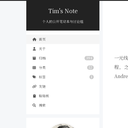
Tim's Note
个人的公开笔记本与讨论组
首页
关于
一元
归档
394
程，
分类
12
And
标签
1
友链
粘贴板
搜索