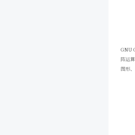
GNU
阵运算
图形、