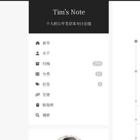
Tim's Note
个人的公开笔记本与讨论组
首页
关于
归档
394
分类
12
标签
1
友链
粘贴板
搜索