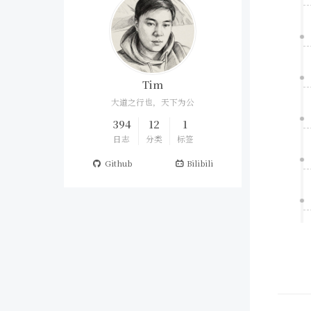
Tim
大道之行也，天下为公
394
12
1
日志
分类
标签
Github
Bilibili