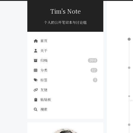
Tim's Note
个人的公开笔记本与讨论组
首页
关于
归档
394
分类
12
标签
1
友链
粘贴板
搜索