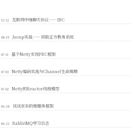
互联网中继聊天协议——IRC
12-22
Jsoup实战——抓取正方教务系统
08-19
基于Netty实现PRC框架
07-11
Netty编码实战与Channel生命周期
07-03
Netty的Reactor线程模型
07-02
谈谈京东的微服务框架
06-28
RabbitMQ学习日志
06-23