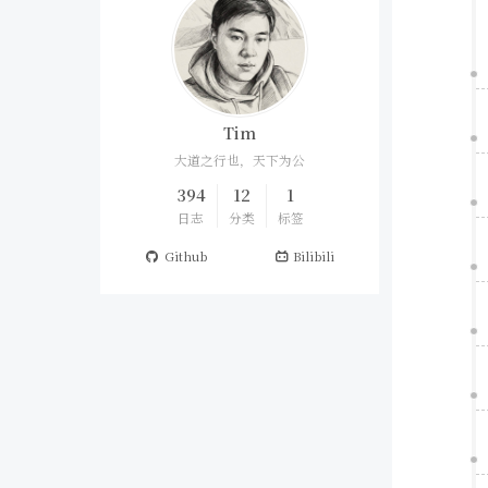
Tim
大道之行也，天下为公
394
12
1
日志
分类
标签
Github
Bilibili