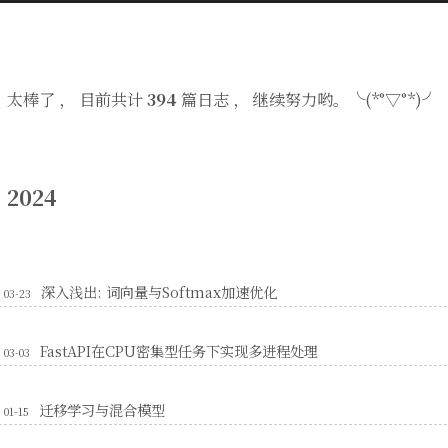
太棒了 ， 目前共计
394
篇日志 ， 继续努力哟。╰(*°▽°*)╯
2024
深入浅出: 词向量与Softmax加速优化
03-23
FastAPI在CPU密集型任务下实现多进程处理
03-03
迁移学习与混合模型
01-15