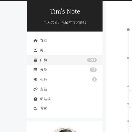
Tim's Note
个人的公开笔记本与讨论组
首页
关于
归档
394
分类
12
标签
1
友链
粘贴板
搜索