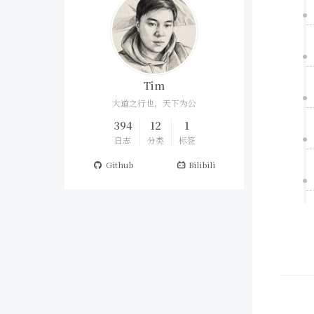
Tim
大道之行也，天下为公
394
12
1
日志
分类
标签
Github
Bilibili